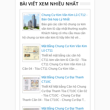
BÀI VIẾT XEM NHIỀU NHẤT
Những Lý Do Vì Sao Bạn
Nên Mua Căn Hộ Tại Dự án
Chung Cư VP6 Linh Đàm
12
Mar
2014
undefined
Chung Cư Kim Văn Kim Lũ CT12 -
Bán Giá hợp Lý Nhất
Báo giá các căn hộ chung cư kim
văn kim lũ cập nhật thường xuyên.
Khách hàng có nhu cầu mua căn
hộ chung cư kim văn kim lũ hãy liên hệ vớ...
Mặt Bằng Chung Cư Kim Văn Kim
Lũ CT11
Thiết kế mặt bằng các căn hộ
CT11 kim văn kim lũ Căn 02 - Tòa
CT11 Chung Cư Kim Văn Kim Lũ
Căn 04 - Tòa CT11 Chung Cư Kim Văn ...
Mặt Bằng Chung Cư Đại Thanh
CT10C
Thiết Kế Mặt bằng Căn hộ Chung
Cư Đại Thanh Tòa CT10C Căn 02
- Tòa CT10C - Chung Cư Đại
Thanh Căn 04 - Tòa CT10C - Chung Cư Đại T...
Mặt Bằng Chung Cư Đại Thanh