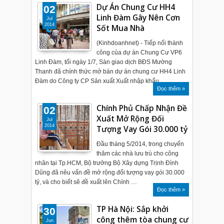
Dự Án Chung Cư HH4
02
Linh Đàm Gây Nên Cơn
Jul
2014
Sốt Mua Nhà
(Kinhdoanhnet) - Tiếp nối thành
công của dự án Chung Cư VP6
Linh Đàm, tối ngày 1/7, Sàn giao dịch BĐS Mường
Thanh đã chính thức mở bán dự án chung cư HH4 Linh
Đàm do Công ty CP Sản xuất Xuất nhập khẩu…
Đọc thêm »
Chính Phủ Chấp Nhận Đề
02
Xuất Mở Rộng Đối
Jul
2014
Tượng Vay Gói 30.000 tỷ
Đầu tháng 5/2014, trong chuyến
thăm các nhà lưu trú cho công
nhân tại Tp.HCM, Bộ trưởng Bộ Xây dựng Trịnh Đình
Dũng đã nêu vấn đề mở rộng đối tượng vay gói 30.000
tỷ, và cho biết sẽ đề xuất lên Chính …
Đọc thêm »
TP Hà Nội: Sắp khởi
30
công thêm tòa chung cư
Jun