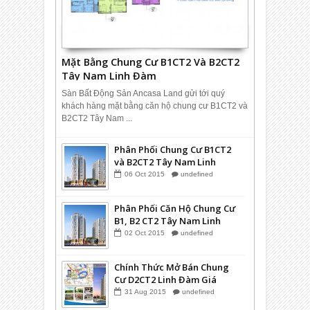
Mặt Bằng Chung Cư B1CT2 Và B2CT2
Tây Nam Linh Đàm
Sàn Bất Động Sản Ancasa Land gửi tới quý
khách hàng mặt bằng căn hộ chung cư B1CT2 và
B2CT2 Tây Nam ...
Phân Phối Chung Cư B1CT2
và B2CT2 Tây Nam Linh
Đàm HUD2
06
Oct
2015
undefined
Phân Phối Căn Hộ Chung Cư
B1, B2 CT2 Tây Nam Linh
Đàm
02
Oct
2015
undefined
Chính Thức Mở Bán Chung
Cư D2CT2 Linh Đàm Giá
Hợp Lý Nhất
31
Aug
2015
undefined