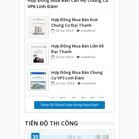
Hợp Đồng Mua Bán Căn Hộ Chung Cư
VP6 Linh Đàm
Hợp Đồng Mua Bán Kiot
Chung Cư Đại Thanh
24
Apr
2014
undefined
Hợp Đồng Mua Bán Liền Kề
Đại Thanh
03
Apr
2014
undefined
Hợp Đồng Mua Bán Chung
Cư VP5 Linh Đàm
12
Dec
2013
undefined
Hợp Đồng Mua Bán Căn Hộ
Chung Cư Kim Văn Kim Lũ
View All About hop-dong-mua-ban
CT12A
10
Dec
2013
undefined
TIẾN ĐỘ THI CÔNG
Hợp Đồng Mua Bán Căn Hộ
Chung Cư Kim Văn Kim Lũ
CT11
30
03
Dec
2013
undefined