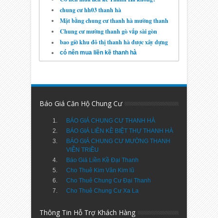
Chung Cư HH4 Linh Đàm -
Danh Sách Báo Giá Căn Hộ
chung cư hh03 thanh hà
14
Mar
2014
undefined
Mặt bằng chung cư thanh hà mường thanh
Chung cư mường thanh gò vấp sài gòn
bao giờ khu đô thị thanh hà được xây dựng
có nên mua liền kề thanh hà
Báo Giá Căn Hộ Chung Cư
BÁO GIÁ CHUNG CƯ THANH HÀ
BÁO GIÁ LIỀN KỀ BIỆT THỰ THANH HÀ
BÁO GIÁ CHUNG CƯ MƯỜNG THANH
VIỄN TRIỀU
Báo Giá Liền Kề Đại Thanh
Cho Thuê Kim Văn Kim lũ
Cho Thuê Chung Cư Đại Thanh
Cho Thuê Chung Cư Xa La
Thông Tin Hỗ Trợ Khách Hàng