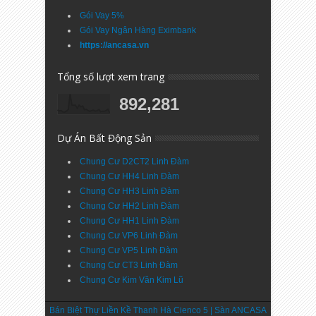
Gói Vay 5%
Gói Vay Ngân Hàng Eximbank
https://ancasa.vn
Tổng số lượt xem trang
892,281
Dự Án Bất Động Sản
Chung Cư D2CT2 Linh Đàm
Chung Cư HH4 Linh Đàm
Chung Cư HH3 Linh Đàm
Chung Cư HH2 Linh Đàm
Chung Cư HH1 Linh Đàm
Chung Cư VP6 Linh Đàm
Chung Cư VP5 Linh Đàm
Chung Cư CT3 Linh Đàm
Chung Cư Kim Văn Kim Lũ
Bán Biệt Thự Liền Kề Thanh Hà Cienco 5 | Sàn ANCASA