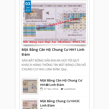
03
Jan
2015
Mặt Bằng Căn Hộ Chung Cư HH1 Linh
Đàm
SÀN BẤT ĐỘNG SẢN ĐẠI AN GỬI TỚI QUÝ
KHÁCH HÀNG THÔNG TIN MẶT BẰNG CĂN HÔ
CHUNG CƯ HH1 LINH ĐÀM. Quý...
Mặt Bằng Căn Hộ Chung Cư
HH4B Linh Đàm
07
Nov
2014
undefined
Mặt Bằng Chung Cư HH3C
Linh Đàm