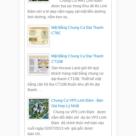
Chung Cư HH1 Linh Đàm
được tọa lạc trong Khu đô thị Linh
Đàm với vị trí đẹp nằm ngay sát mặt tiền đường
linh đường, nằm trọn vẹ...
Mặt Bằng Chung Cư Đại Thanh
CT8C
Mặt Bằng Chung Cư Đại Thanh
CT10B
Sàn Ancasa Land gửi tới quý
khách hàng mặt bằng chung cư
đại thanh CT10B. Thiết kế mặt
bằng căn hộ tòa CT10B thuộc khu đô thị đại
thanh. ...
Chung Cư VP5 Linh Đàm - Bán
Giá Hợp Lý Nhất
Chung cư VP5 Linh Đàm được
nằm đối diện với dự án VP3 Linh
Đàm đã chính thức mở bán vào
cuối ngày 02/07/2013 với giá gốc được
bán chí...