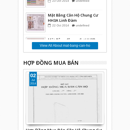
23
Oct
2014
undefined
Mặt Bằng Căn Hộ Chung Cư
HH3A Linh Đàm
22
Oct
2014
undefined
Mặt Bằng Chung Cư HH3B
Linh Đàm
View All About mat-bang-can-ho
16
Oct
2014
undefined
HỢP ĐỒNG MUA BÁN
Mặt Bằng Kiot Chung Cư
HH3 Linh Đàm
02
29
Sep
2014
undefined
Jul
2014