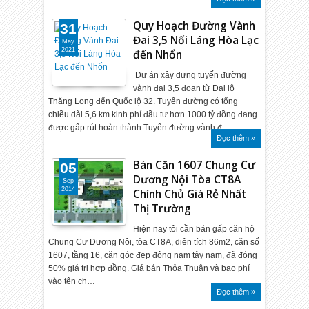
Quy Hoạch Đường Vành
31
Đai 3,5 Nối Láng Hòa Lạc
May
2021
đến Nhổn
Dự án xây dựng tuyến đường
vành đai 3,5 đoạn từ Đại lộ
Thăng Long đến Quốc lộ 32. Tuyến đường có tổng
chiều dài 5,6 km kinh phí đầu tư hơn 1000 tỷ đồng đang
được gấp rút hoàn thành.Tuyến đường vành đ…
Đọc thêm »
Bán Căn 1607 Chung Cư
05
Dương Nội Tòa CT8A
Sep
2014
Chính Chủ Giá Rẻ Nhất
Thị Trường
Hiện nay tôi cần bán gấp căn hộ
Chung Cư Dương Nội, tòa CT8A, diện tích 86m2, căn số
1607, tầng 16, căn góc đẹp đông nam tây nam, đã đóng
50% giá trị hợp đồng. Giá bán Thỏa Thuận và bao phí
vào tên ch…
Đọc thêm »