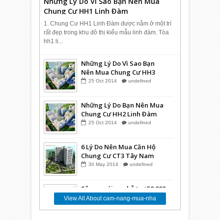
Những Lý Do Vì Sao Bạn Nên Mua
Chung Cư HH1 Linh Đàm
1. Chung Cư HH1 Linh Đàm được nằm ở một trí
rất đẹp trong khu đô thị kiểu mẫu linh đàm. Tòa
hh1 li...
Những Lý Do Vì Sao Bạn
Nên Mua Chung Cư HH3
Linh Đàm
25
Oct
2014
undefined
Những Lý Do Bạn Nên Mua
Chung Cư HH2 Linh Đàm
25
Oct
2014
undefined
6 Lý Do Nên Mua Căn Hộ
Chung Cư CT3 Tây Nam
Linh Đàm
30
May
2014
undefined
Sắp ra gói vay hỗ trợ 50.000
tỷ cho Bất Động Sản
View All About cam-nang-mua-nha
24
Mar
2014
undefined