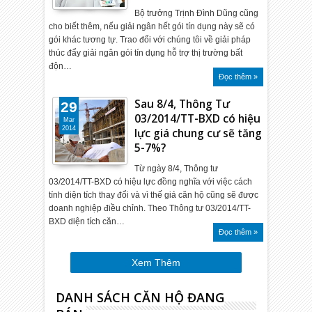
Bộ trưởng Trịnh Đình Dũng cũng
cho biết thêm, nếu giải ngân hết gói tín dụng này sẽ có
gói khác tương tự. Trao đổi với chúng tôi về giải pháp
thúc đẩy giải ngân gói tín dụng hỗ trợ thị trường bất
độn…
Đọc thêm »
Sau 8/4, Thông Tư
29
03/2014/TT-BXD có hiệu
Mar
2014
lực giá chung cư sẽ tăng
5-7%?
Từ ngày 8/4, Thông tư
03/2014/TT-BXD có hiệu lực đồng nghĩa với việc cách
tính diện tích thay đổi và vì thế giá căn hộ cũng sẽ được
doanh nghiệp điều chỉnh. Theo Thông tư 03/2014/TT-
BXD diện tích căn…
Đọc thêm »
Xem Thêm
DANH SÁCH CĂN HỘ ĐANG