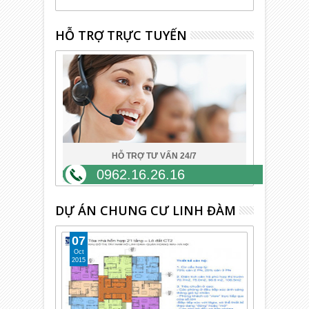
HỖ TRỢ TRỰC TUYẾN
HỖ TRỢ TƯ VẤN 24/7
0962.16.26.16
DỰ ÁN CHUNG CƯ LINH ĐÀM
07
Oct
2015