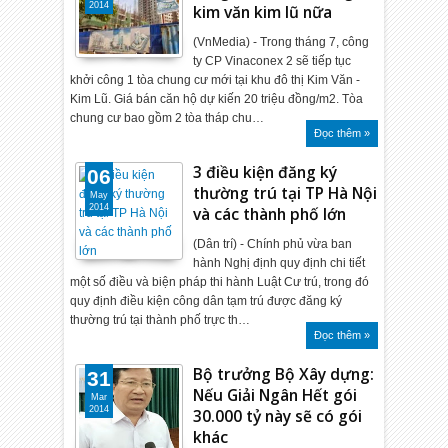
2014
kim văn kim lũ nữa
(VnMedia) - Trong tháng 7, công
ty CP Vinaconex 2 sẽ tiếp tục
khởi công 1 tòa chung cư mới tại khu đô thị Kim Văn -
Kim Lũ. Giá bán căn hộ dự kiến 20 triệu đồng/m2. Tòa
chung cư bao gồm 2 tòa tháp chu…
Đọc thêm »
3 điều kiện đăng ký
06
thường trú tại TP Hà Nội
May
2014
và các thành phố lớn
(Dân trí) - Chính phủ vừa ban
hành Nghị định quy định chi tiết
một số điều và biện pháp thi hành Luật Cư trú, trong đó
quy định điều kiện công dân tạm trú được đăng ký
thường trú tại thành phố trực th…
Đọc thêm »
Bộ trưởng Bộ Xây dựng:
31
Nếu Giải Ngân Hết gói
Mar
2014
30.000 tỷ này sẽ có gói
khác