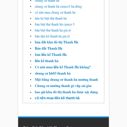
GIÁ RẺ - DANH SÁCH BÁO
chung cư thanh hà
GIÁ CĂN HỘ
07
Aug
2014
undefined
chung cư thanh hà cienco5 hà đông
có nên mua chung cư thanh hà
liền kề biệt thự thanh hà
Chung Cư HH2 Linh Đàm -
bán biệt thự thanh hà cienco 5
Bán Chênh Rẻ Hợp Lý
bán biệt thự thanh hà giá rẻ
15
Jul
2014
undefined
bán liền kề thanh hà giá rẻ
bán đất khu đô thị Thanh Hà
Chung Cư CT3 Tây Nam
Bán đất Thanh Hà
Linh Đàm HUD3 Bán Giá
Hợp Lý
29
May
2014
undefined
bán liền kề Thanh Hà
liền kề thanh hà
Có nên mua liền kề Thanh Hà không?
Chung Cư HH4 Linh Đàm -
Danh Sách Báo Giá Căn Hộ
chung cư hh03 thanh hà
14
Mar
2014
undefined
Mặt bằng chung cư thanh hà mường thanh
Chung cư mường thanh gò vấp sài gòn
bao giờ khu đô thị thanh hà được xây dựng
có nên mua liền kề thanh hà