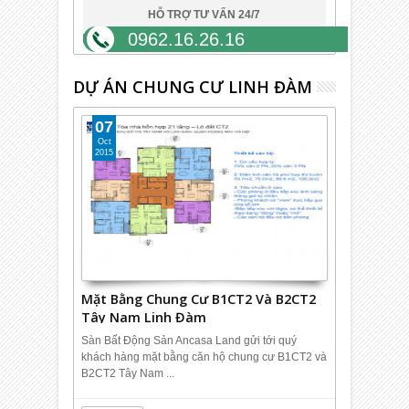
HỖ TRỢ TƯ VẤN 24/7
0962.16.26.16
DỰ ÁN CHUNG CƯ LINH ĐÀM
07
Oct
2015
Mặt Bằng Chung Cư B1CT2 Và B2CT2
Tây Nam Linh Đàm
Sàn Bất Động Sản Ancasa Land gửi tới quý
khách hàng mặt bằng căn hộ chung cư B1CT2 và
B2CT2 Tây Nam ...