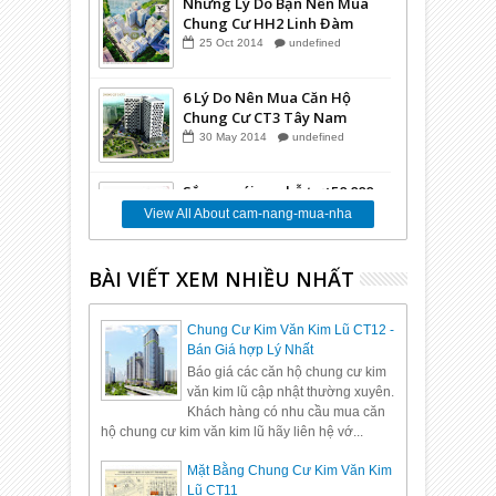
Những Lý Do Bạn Nên Mua
Chung Cư HH2 Linh Đàm
25
Oct
2014
undefined
6 Lý Do Nên Mua Căn Hộ
Chung Cư CT3 Tây Nam
Linh Đàm
30
May
2014
undefined
Sắp ra gói vay hỗ trợ 50.000
tỷ cho Bất Động Sản
View All About cam-nang-mua-nha
24
Mar
2014
undefined
BÀI VIẾT XEM NHIỀU NHẤT
Những Lý Do Vì Sao Bạn
Nên Mua Căn Hộ Tại Dự án
Chung Cư VP6 Linh Đàm
12
Mar
2014
undefined
Chung Cư Kim Văn Kim Lũ CT12 -
Bán Giá hợp Lý Nhất
Báo giá các căn hộ chung cư kim
văn kim lũ cập nhật thường xuyên.
Khách hàng có nhu cầu mua căn
hộ chung cư kim văn kim lũ hãy liên hệ vớ...
Mặt Bằng Chung Cư Kim Văn Kim
Lũ CT11