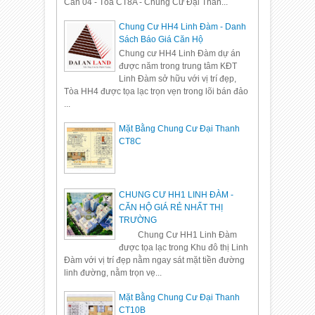
Căn 04 - Tòa CT8A - Chung Cư Đại Than...
Chung Cư HH4 Linh Đàm - Danh
Sách Báo Giá Căn Hộ
Chung cư HH4 Linh Đàm dự án
được năm trong trung tâm KĐT
Linh Đàm sở hữu với vị trí đẹp,
Tòa HH4 được tọa lạc trọn vẹn trong lõi bán đảo
...
Mặt Bằng Chung Cư Đại Thanh
CT8C
CHUNG CƯ HH1 LINH ĐÀM -
CĂN HỘ GIÁ RẺ NHẤT THỊ
TRƯỜNG
Chung Cư HH1 Linh Đàm
được tọa lạc trong Khu đô thị Linh
Đàm với vị trí đẹp nằm ngay sát mặt tiền đường
linh đường, nằm trọn vẹ...
Mặt Bằng Chung Cư Đại Thanh
CT10B