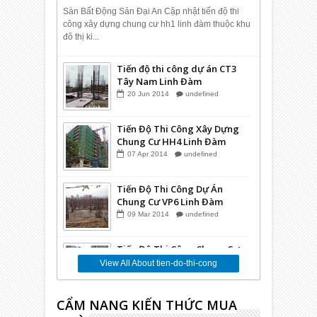
2014.
Sàn Bất Động Sản Đại An Cập nhật tiến độ thi
công xây dựng chung cư hh1 linh đàm thuộc khu
đô thị ki...
Tiến độ thi công dự án CT3
Tây Nam Linh Đàm
20
Jun
2014
undefined
Tiến Độ Thi Công Xây Dựng
Chung Cư HH4 Linh Đàm
07
Apr
2014
undefined
Tiến Độ Thi Công Dự Án
Chung Cư VP6 Linh Đàm
09
Mar
2014
undefined
Tiến Độ Thi Công Chung Cư
Kim Văn Kim Lũ CT12C
View All About tien-do-thi-cong
09
Nov
2013
undefined
CẨM NANG KIẾN THỨC MUA
Tiến Độ Thi Công Chung Cư