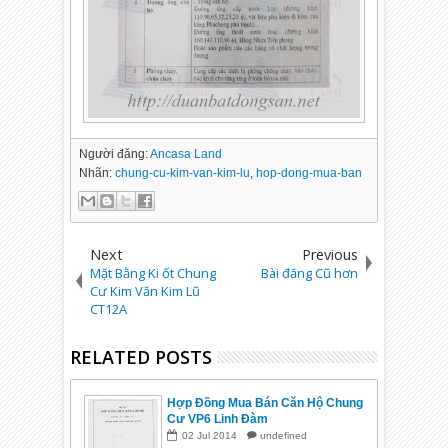
Người đăng:
Ancasa Land
Nhãn:
chung-cu-kim-van-kim-lu
,
hop-dong-mua-ban
Next
Previous
Mặt Bằng Ki ốt Chung
Bài đăng Cũ hơn
Cư Kim Văn Kim Lũ
CT12A
RELATED POSTS
Hợp Đồng Mua Bán Căn Hộ Chung
Cư VP6 Linh Đàm
02
Jul
2014
undefined