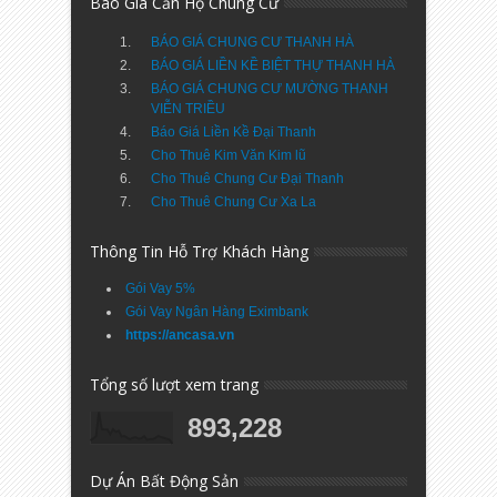
Báo Giá Căn Hộ Chung Cư
BÁO GIÁ CHUNG CƯ THANH HÀ
BÁO GIÁ LIỀN KỀ BIỆT THỰ THANH HÀ
BÁO GIÁ CHUNG CƯ MƯỜNG THANH
VIỄN TRIỀU
Báo Giá Liền Kề Đại Thanh
Cho Thuê Kim Văn Kim lũ
Cho Thuê Chung Cư Đại Thanh
Cho Thuê Chung Cư Xa La
Thông Tin Hỗ Trợ Khách Hàng
Gói Vay 5%
Gói Vay Ngân Hàng Eximbank
https://ancasa.vn
Tổng số lượt xem trang
893,228
Dự Án Bất Động Sản