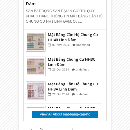
Đàm
SÀN BẤT ĐỘNG SẢN ĐẠI AN GỬI TỚI QUÝ
KHÁCH HÀNG THÔNG TIN MẶT BẰNG CĂN HÔ
CHUNG CƯ HH1 LINH ĐÀM. Quý...
Mặt Bằng Căn Hộ Chung Cư
HH4B Linh Đàm
07
Nov
2014
undefined
Mặt Bằng Chung Cư HH3C
Linh Đàm
23
Oct
2014
undefined
Mặt Bằng Căn Hộ Chung Cư
HH3A Linh Đàm
22
Oct
2014
undefined
Mặt Bằng Chung Cư HH3B
Linh Đàm
View All About mat-bang-can-ho
16
Oct
2014
undefined