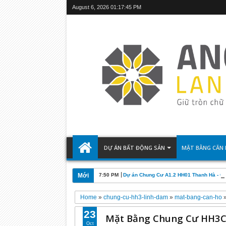
August 6, 2026
01:17:47 PM
DỰ ÁN BẤT ĐỘNG SẢN
MẶT BẰNG CĂN
Mới
7:50 PM
Dự án Chung Cư A1.2 HH01 Thanh Hà - C
Home
»
chung-cu-hh3-linh-dam
»
mat-bang-can-ho
23
Mặt Bằng Chung Cư HH3C
Oct