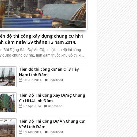
iến độ thi công xây dựng chung cư hh1
inh đàm ngày 29 tháng 12 năm 2014.
n Bất Động Sản Đại An Cập nhật tiến độ thi công
y dựng chung cư hh1 linh đàm thuộc khu đô thị ki...
Tiến độ thi công dự án CT3 Tây
Nam Linh Đàm
20
Jun
2014
undefined
Tiến Độ Thi Công Xây Dựng Chung
Cư HH4 Linh Đàm
07
Apr
2014
undefined
Tiến Độ Thi Công Dự Án Chung Cư
VP6 Linh Đàm
09
Mar
2014
undefined