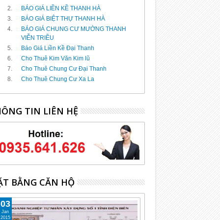
BÁO GIÁ LIỀN KỀ THANH HÀ
BÁO GIÁ BIỆT THỰ THANH HÀ
BÁO GIÁ CHUNG CƯ MƯỜNG THANH
VIỄN TRIỀU
Báo Giá Liền Kề Đại Thanh
Cho Thuê Kim Văn Kim lũ
Cho Thuê Chung Cư Đại Thanh
Cho Thuê Chung Cư Xa La
ÔNG TIN LIÊN HỆ
T BẰNG CĂN HỘ
03
Jan
2015