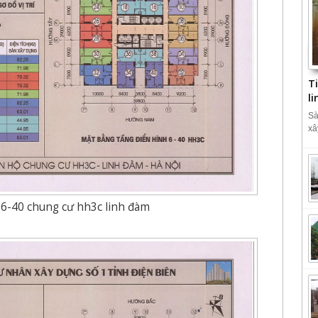
T
l
Sà
xâ
6-40 chung cư hh3c linh đàm