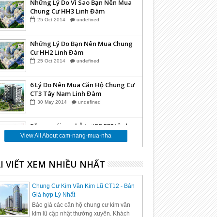
Những Lý Do Vì Sao Bạn Nên Mua
Chung Cư HH3 Linh Đàm
25
Oct
2014
undefined
Những Lý Do Bạn Nên Mua Chung
Cư HH2 Linh Đàm
25
Oct
2014
undefined
6 Lý Do Nên Mua Căn Hộ Chung Cư
CT3 Tây Nam Linh Đàm
30
May
2014
undefined
Sắp ra gói vay hỗ trợ 50.000 tỷ cho
Bất Động Sản
View All About cam-nang-mua-nha
24
Mar
2014
undefined
I VIẾT XEM NHIỀU NHẤT
Những Lý Do Vì Sao Bạn Nên Mua
Căn Hộ Tại Dự án Chung Cư VP6
Linh Đàm
12
Mar
2014
undefined
Chung Cư Kim Văn Kim Lũ CT12 - Bán
Giá hợp Lý Nhất
Báo giá các căn hộ chung cư kim văn
kim lũ cập nhật thường xuyên. Khách