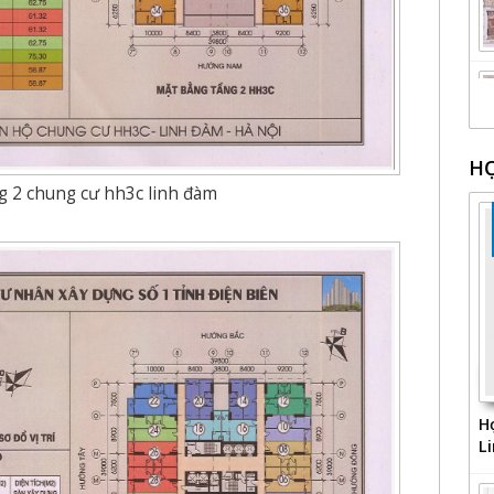
H
g 2 chung cư hh3c linh đàm
H
L