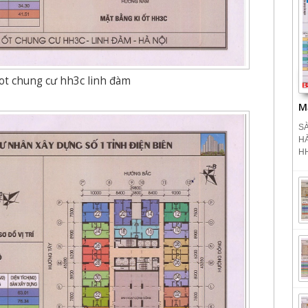
ot chung cư hh3c linh đàm
M
SÀ
H
HH