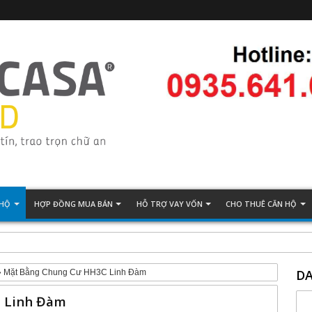
 HỘ
HỢP ĐỒNG MUA BÁN
HỖ TRỢ VAY VỐN
CHO THUÊ CĂN HỘ
ăn Hộ Giá Rẻ Hà Đông
DA
»
Mặt Bằng Chung Cư HH3C Linh Đàm
 Linh Đàm