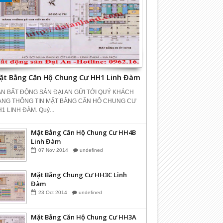
ặt Bằng Căn Hộ Chung Cư HH1 Linh Đàm
N BẤT ĐỘNG SẢN ĐẠI AN GỬI TỚI QUÝ KHÁCH
ÀNG THÔNG TIN MẶT BẰNG CĂN HÔ CHUNG CƯ
1 LINH ĐÀM. Quý...
Mặt Bằng Căn Hộ Chung Cư HH4B
Linh Đàm
07
Nov
2014
undefined
Mặt Bằng Chung Cư HH3C Linh
Đàm
23
Oct
2014
undefined
Mặt Bằng Căn Hộ Chung Cư HH3A