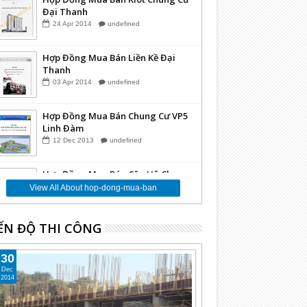
Đại Thanh
24
Apr
2014
undefined
Hợp Đồng Mua Bán Liền Kề Đại
Thanh
03
Apr
2014
undefined
Hợp Đồng Mua Bán Chung Cư VP5
Linh Đàm
12
Dec
2013
undefined
Hợp Đồng Mua Bán Căn Hộ Chung
Cư Kim Văn Kim Lũ CT12A
View All About hop-dong-mua-ban
10
Dec
2013
undefined
ẾN ĐỘ THI CÔNG
Hợp Đồng Mua Bán Căn Hộ Chung
Cư Kim Văn Kim Lũ CT11
30
03
Dec
2013
undefined
Dec
2014