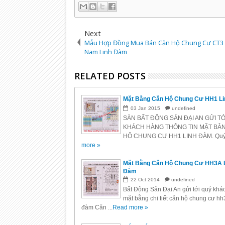
Next
Mẫu Hợp Đồng Mua Bán Căn Hộ Chung Cư CT3 
Nam Linh Đàm
RELATED POSTS
Mặt Bằng Căn Hộ Chung Cư HH1 L
03
Jan
2015
undefined
SÀN BẤT ĐỘNG SẢN ĐẠI AN GỬI T
KHÁCH HÀNG THÔNG TIN MẶT BẰ
HÔ CHUNG CƯ HH1 LINH ĐÀM. Quý.
more »
Mặt Bằng Căn Hộ Chung Cư HH3A 
Đàm
22
Oct
2014
undefined
Bất Động Sản Đại An gửi tới quý khá
mặt bằng chi tiết căn hộ chung cư hh
đàm Căn ...
Read more »