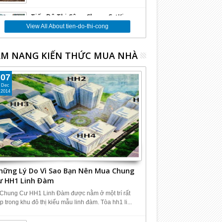
Tiến Độ Thi Công Chung Cư Kim
Văn Kim Lũ CT12C
View All About tien-do-thi-cong
09
Nov
2013
undefined
M NANG KIẾN THỨC MUA NHÀ
Tiến Độ Thi Công Chung Cư Kim
Văn Kim Lũ CT12A
07
06
Nov
2013
undefined
Dec
2014
hững Lý Do Vì Sao Bạn Nên Mua Chung
ư HH1 Linh Đàm
 Chung Cư HH1 Linh Đàm được nằm ở một trí rất
p trong khu đô thị kiểu mẫu linh đàm. Tòa hh1 li...