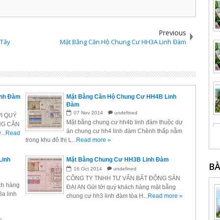
Previous
Tây
Mặt Bằng Căn Hộ Chung Cư HH3A Linh Đàm
inh Đàm
Mặt Bằng Căn Hộ Chung Cư HH4B Linh
Đàm
07
Nov
2014
undefined
ỚI QUÝ
Mặt bằng chung cư hh4b linh đàm thuộc dự
NG CĂN
án chung cư hh4 linh đàm Chênh thấp nằm
..
Read
trong khu đô thị L...
Read more »
Linh
Mặt Bằng Chung Cư HH3B Linh Đàm
BÀ
16
Oct
2014
undefined
CÔNG TY TNHH TƯ VẤN BẤT ĐỘNG SẢN
ch hàng
ĐẠI AN Gửi tới quý khách hàng mặt bằng
3a linh
chung cư hh3 linh đàm tòa H...
Read more »