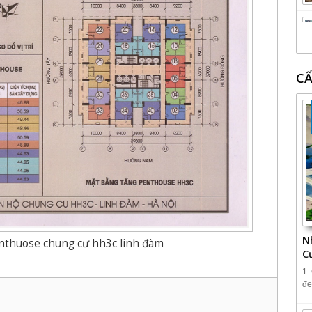
CẨ
N
nthuose chung cư hh3c linh đàm
C
1.
đẹ