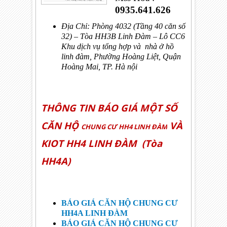
0935.641.626
Địa Chỉ:
Phòng 4032 (Tầng 40 căn số
32)
– Tòa HH3B Linh Đàm – Lô CC6
Khu dịch vụ tổng hợp và nhà ở hồ
linh đàm, Phường Hoàng Liệt, Quận
Hoàng Mai, TP. Hà nội
THÔNG TIN BÁO GIÁ MỘT SỐ
CĂN HỘ
VÀ
CHUNG CƯ HH4 LINH ĐÀM
KIOT HH4 LINH ĐÀM (Tòa
HH4A)
BÁO GIÁ CĂN HỘ CHUNG CƯ
HH4A LINH ĐÀM
BÁO GIÁ CĂN HỘ CHUNG CƯ