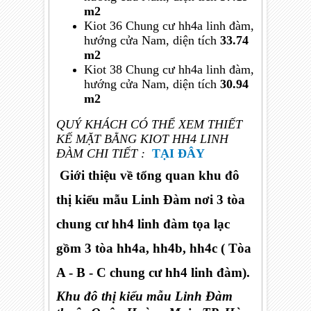
m2
Kiot 36 Chung cư hh4a linh đàm,
hướng
cửa
Nam,
diện tích
33.74
m2
Kiot 38 Chung cư hh4a linh đàm,
hướng
cửa
Nam,
diện tích
30.94
m2
QUÝ KHÁCH CÓ THỂ XEM THIẾT
KẾ MẶT BẰNG KIOT HH4 LINH
ĐÀM CHI TIẾT :
TẠI ĐÂY
Giới thiệu về tổng quan khu đô
thị kiểu mẫu Linh Đàm nơi 3 tòa
chung cư hh4 linh đàm tọa lạc
gồm 3 tòa hh4a, hh4b, hh4c ( Tòa
A - B - C chung cư hh4 linh đàm).
Khu đô thị kiểu mẫu Linh Đàm