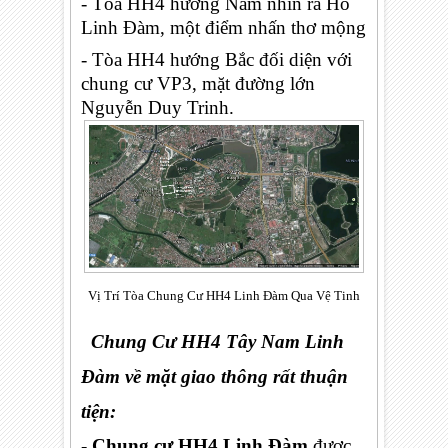
-
Tòa HH4 hướng
Nam nhìn ra Hồ
Linh Đàm, một điểm nhấn thơ mộng
-
Tòa HH4 hướng
Bắc đối diện với
chung cư VP3, mặt đường lớn
Nguyễn Duy Trinh.
Vị Trí Tòa Chung Cư HH4 Linh Đàm Qua Vệ Tinh
Chung Cư HH4 Tây Nam Linh
Đàm về mặt giao thông rất thuận
tiện:
-
Chung cư HH4 Linh Đàm
được