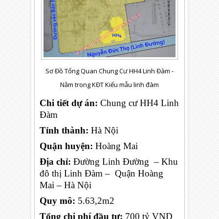
Sơ Đồ Tổng Quan Chung Cư HH4 Linh Đàm -
Nằm trong KĐT Kiểu mẫu linh đàm
Chi tiết dự án:
Chung cư HH4 Linh
Đàm
Tỉnh thành:
Hà Nội
Quận huyện:
Hoàng Mai
Địa chỉ:
Đường Linh Đường – Khu
đô thị Linh Đàm – Quận Hoàng
Mai – Hà Nội
Quy mô:
5.63,2m2
Tổng chi phí đầu tư:
700 tỷ VND