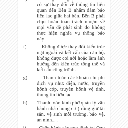
có sự thay đổi về thông tin liên
quan đến Bên B nhằm đảm bảo
liên lạc giữa hai bên. Bên B phải
chịu hoàn toàn trách nhiệm về
mọi vấn đề phát sinh do không
thực hiện nghĩa vụ thông báo
này.
f)
Không được thay đổi kiến trúc
mặt ngoài và kết cấu của căn hộ,
không được cơi nới hoặc làm ảnh
hưởng đến kiến trúc tổng thể và
kết cấu công trỡnh.
g)
Thanh toán các khoản chi phí
dịch vụ như: điện, nước, truyền
hỡnh cỏp, truyền hỡnh vệ tinh,
thụng tin liờn lạc...
h)
Thanh toỏn kinh phớ quản lý vận
hành nhà chung cư (trông giữ tài
sản, vệ sinh môi trường, bảo vệ,
an ninh.....
i)
Chấp hành các quy định tại Quy