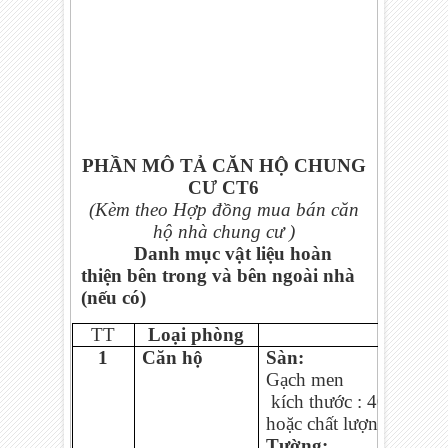
PHẦN MÔ TẢ CĂN HỘ CHUNG
CƯ CT6
(Kèm theo Hợp đồng mua bán căn
hộ nhà chung cư )
Danh mục vật liệu hoàn
thiện bên trong và bên ngoài nhà
(nếu có)
TT
Loại phòng
1
Căn hộ
Sàn:
Gạch men
Loại: Pr
kích thước : 400x400;
hoặc chất lượng tương
Tường: