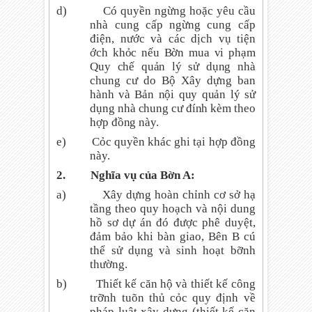
d)
Có quyền ngừng hoặc yêu cầu
nhà cung cấp ngừng cung cấp
điện, nước và các dịch vụ
tiện
ớch khỏc nếu Bờn mua vi phạm
Quy chế quản lý sử dụng nhà
chung cư do Bộ Xây dựng ban
hành và Bản nội quy quản lý sử
dụng nhà chung cư đính kèm theo
hợp đồng này.
e)
Cỏc quyền khác ghi tại hợp đồng
này.
2.
Nghĩa vụ của Bờn A:
a)
Xây dựng hoàn chỉnh cơ sở hạ
tầng theo quy hoạch và nội dung
hồ sơ dự án đó được phê duyệt,
đảm bảo khi bàn giao, Bên B cú
thể sử dụng và sinh hoạt bỡnh
thường.
b)
Thiết kế căn hộ và thiết kế công
trỡnh tuõn thủ cỏc quy định về
pháp luật xây dựng (thiết kế căn