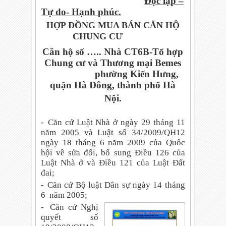
Độc lập –
Tự do- Hạnh phúc.
HỢP ĐỒNG MUA BÁN CĂN HỘ
CHUNG CƯ
Căn hộ số …..
Nhà CT6B-Tổ hợp
Chung cư và Thương mại Bemes
phường Kiến Hưng,
quận Hà Đông, thành phố Hà
Nội.
-
Căn cứ Luật Nhà ở ngày 29 tháng 11
năm 2005 và Luật số 34/2009/QH12
ngày 18 tháng 6 năm 2009 của Quốc
hội về sửa đổi, bổ sung Điều 126 của
Luật Nhà ở và Điều 121 của Luật Đất
đai;
-
Căn cứ Bộ luật Dân sự ngày 14 tháng
6
năm 2005;
-
Căn cứ Nghị
quyết số