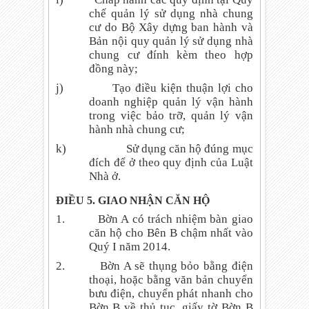
chế quản lý sử dụng nhà chung
cư do Bộ Xây dựng ban hành và
Bản nội quy quản lý sử dụng nhà
chung cư đính kèm theo hợp
đồng này;
j)
Tạo điều kiện thuận lợi cho
doanh nghiệp quản lý vận hành
trong việc bảo trỡ, quản lý vận
hành nhà chung cư;
k)
Sử dụng căn hộ đúng mục
đích để ở theo quy định của Luật
Nhà ở.
ĐIỀU 5. GIAO NHẬN CĂN HỘ
1.
Bờn A có trách nhiệm bàn giao
căn hộ cho Bên B chậm nhất vào
Quý I năm 2014.
2.
Bờn A sẽ thụng bỏo
bằng điện
thoại, hoặc bằng văn bản chuyển
bưu điện, chuyển phát nhanh cho
Bờn B về thủ tục, giấy tờ Bờn B