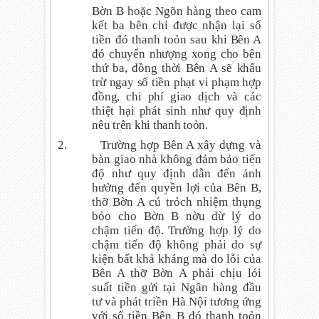
Bờn B hoặc Ngõn hàng theo cam
kết ba bên chỉ được nhận lại số
tiền đó thanh toỏn sau
khi Bên A
đó chuyển nhượng xong cho bên
thứ ba, đồng thời Bên A sẽ khấu
trừ ngay số tiền phạt vi phạm hợp
đồng, chi phí giao dịch và các
thiệt hại phát sinh như quy định
nêu trên khi thanh toỏn.
2.
Trường hợp Bên A xây dựng và
bàn giao nhà không đảm bảo tiến
độ như quy định dẫn đến ảnh
hưởng đến quyền lợi của Bên B,
thỡ Bờn A cú trỏch nhiệm thụng
bỏo cho Bờn B nờu dừ lý do
chậm tiến độ. Trường hợp lý do
chậm tiến độ không phải do sự
kiện bất khả kháng mà do lỗi của
Bên A thỡ Bờn A phải chịu lói
suất tiền gửi tại Ngân hàng đầu
tư và phát triền Hà Nội tương ứng
với số tiền Bên B đó thanh toỏn