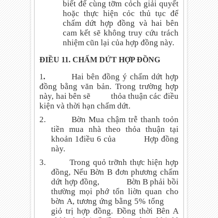
biết để cùng tỡm cỏch giải quyết
hoặc thực hiện cỏc thủ tục để
chấm dứt hợp đồng và hai bên
cam kết sẽ không truy cứu trách
nhiệm cũn lại của hợp đồng này.
ĐIỀU 11. CHẤM DỨT HỢP ĐỒNG
Hai bên đồng ý chấm dứt hợp
1
.
đồng bằng văn bản. Trong trường hợp
này, hai bên sẽ
thỏa thuận các điều
kiện và thời hạn chấm dứt.
2.
Bờn Mua chậm trễ thanh toỏn
tiền mua nhà theo thỏa thuận tại
khoản 1điều 6 của
Hợp đồng
này.
3.
Trong quỏ trỡnh thực hiện hợp
đồng, Nếu Bờn B đơn phương chấm
dứt hợp đồng,
Bờn B phải bồi
thường mọi phớ tổn liờn quan cho
bờn A, tương ứng bằng 5% tổng
giỏ trị hợp đồng. Đồng thời Bên A