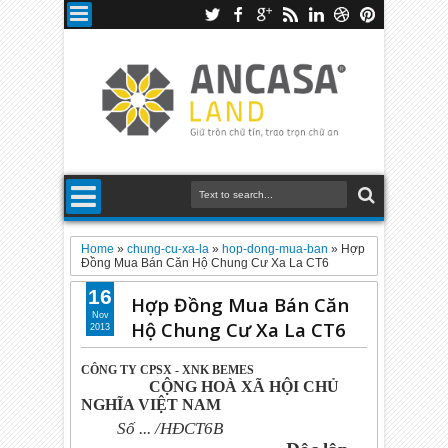
Home
»
chung-cu-xa-la
»
hop-dong-mua-ban
»
Hợp
Đồng Mua Bán Căn Hộ Chung Cư Xa La CT6
16
Hợp Đồng Mua Bán Căn
Nov
Hộ Chung Cư Xa La CT6
2013
CÔNG TY CPSX - XNK BEMES
CỘNG HOÀ XÃ HỘI CHỦ
NGHĨA VIỆT NAM
Số ... /HĐCT6B