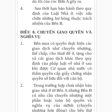
do lỗi của cỏc Bờn A gõy ra.
4.
Sau thời hạn bảo hành theo quy
định của Luật Nhà ở, việc sửa
chữa những hư hỏng thuộc trách
nhiệm của Bên B.
ĐIỀU 8. CHUYỂN GIAO QUYỀN VÀ
NGHĨA VỤ
1.
Bên mua có quyền thực hiện các
giao dịch như chuyển nhượng,
thế chấp, cho thuê để ở, tặng cho
và các giao dịch khác theo quy
định của pháp luật về nhà ở sau
khi được Cơ quan nhà nước có
thẩm quyền cấp giấy chứng nhận
quyền sở hữu đối với căn hộ.
2.
Trong trường hợp chưa nhận bàn
giao nhà ở từ Bên A nhưng Bên B
có nhu cầu chuyển nhượng một
phần hoặc toàn bộ quyền và
nghĩa vụ của mỡnh (chuyển
nhượng hợp đồng) cho bên thứ