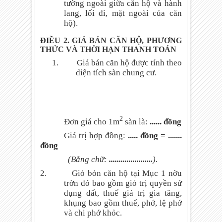
tường ngoài giữa căn hộ và hành
lang, lối đi, mặt ngoài của căn
hộ).
ĐIỀU 2. GIÁ BÁN CĂN HỘ, PHƯƠNG
THỨC VÀ THỜI HẠN THANH TOÁN
1.
Giá bán căn hộ được tính theo
diện tích sàn chung cư.
2
Đơn giá cho 1m
sàn là:
...... đồng
Giá trị hợp đồng:
..... đồng = .......
đồng
(Bằng chữ:
......................
).
2.
Giỏ bỏn căn hộ tại Mục 1 nờu
trờn đó bao gồm giỏ trị quyền sử
dụng đất, thuế giá trị gia tăng,
khụng bao gồm thuế, phớ, lệ phớ
và chi phớ khỏc.