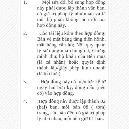
1.
Mọi sửa đổi bổ sung hợp đồng
này phải được lập thành văn bản,
có giá trị pháp lý như nhau và là
một bộ phận không tách rời của
hợp đồng này.
2.
Cỏc tài liệu kốm theo hợp đồng:
Bản vẽ mặt bằng tầng điển hỡnh,
mặt bằng căn hộ; Nội quy quản
lý sử dụng nhà chung cư; Chứng
minh thư, hộ khẩu của Bên mua
(là cá nhân) hoặc quyết định
thành lập/giấy phép kinh doanh
(là tổ chức).
3.
Hợp đồng này có hiệu lực kể từ
ngày hai bờn ký, đóng dấu (nếu
có) vào hợp đồng.
4.
Hợp đồng này được lập thành 02
(hai) bản, mỗi bản 08 ( tỏm)
trang, các bản đều có giá trị pháp
lý như nhau, mỗi bên giữ 01 bản.