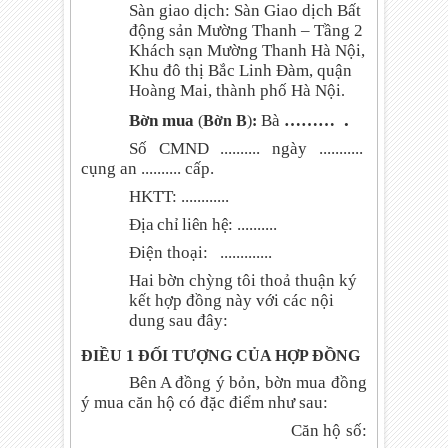
Sàn giao dịch:
Sàn Giao dịch Bất
động sản Mường Thanh – Tầng 2
Khách sạn Mường Thanh Hà Nội,
Khu đô thị Bắc Linh Đàm, quận
Hoàng Mai, thành phố Hà Nội
.
.
Bờn mua
Bà
………
(
Bờn B
)
:
Số CMND .......... ngày ...........
cụng an .......... cấp.
HKTT: ............
Địa chỉ liên hệ:
..........
Điện thoại:
.............
Hai bờn chỳng tôi thoả thuận ký
kết hợp đồng này với các nội
dung sau đây:
ĐIỀU 1 ĐỐI TƯỢNG CỦA HỢP ĐỒNG
Bên A đồng ý bỏn, bờn mua đồng
ý mua căn hộ có đặc điểm như sau:
Căn hộ số: