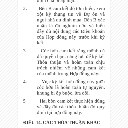
định của pháp luật.
2.
Bên B cam kết đó tỡm hiểu, xem
xột kỹ thụng tin về Dự ỏn và
ngụi nhà dự định mua. Bên B xác
nhận là đó nghiờn cứu và hiểu
đầy đủ nội dung các Điều khoản
của Hợp đồng này trước khi ký
kết.
3.
Cỏc bờn cam kết rằng mỡnh cú
đủ quyền hạn, năng lực để ký kết
Thỏa thuận và hoàn toàn chịu
trỏch nhiệm về những cam kết
của mỡnh trong Hợp đồng này.
4.
Việc ký kết hợp đồng này giữa
cỏc bờn là hoàn toàn tự nguyện,
khụng bị ộp buộc, lừa dối.
Hai bờn cam kết thực hiện đúng
5.
và đầy đủ các thỏa thuận đó quy
định tại hợp đồng này
.
ĐIỀU 14. CÁC THỎA THUẬN KHÁC