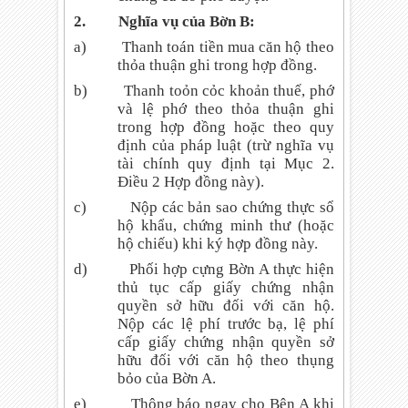
2.
Nghĩa vụ của Bờn B:
a)
Thanh toán tiền mua căn hộ theo
thỏa thuận ghi trong hợp đồng.
b)
Thanh toỏn cỏc khoản thuế, phớ
và lệ phớ theo thỏa thuận ghi
trong hợp đồng hoặc theo quy
định của pháp luật
(trừ nghĩa vụ
tài chính quy định tại Mục 2.
Điều 2 Hợp đồng này)
.
c)
Nộp các bản sao chứng thực sổ
hộ khẩu, chứng minh thư (hoặc
hộ chiếu) khi ký hợp đồng này.
d)
Phối hợp cựng Bờn A thực hiện
thủ tục cấp giấy chứng nhận
quyền sở hữu đối với căn hộ.
Nộp các lệ phí trước bạ, lệ phí
cấp giấy chứng nhận quyền sở
hữu đối với căn hộ theo thụng
bỏo của Bờn A.
e)
Thông báo ngay cho Bên A khi