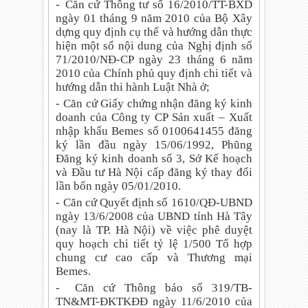
-
Căn cứ Thông tư số 16/2010/TT-BXD
ngày 01 tháng 9 năm 2010 của Bộ Xây
dựng quy định cụ thể và hướng dẫn thực
hiện một số nội dung của Nghị định số
71/2010/NĐ-CP ngày 23 tháng 6 năm
2010 của Chính phủ quy định chi tiết và
hướng dẫn thi hành Luật Nhà ở;
-
Căn cứ Giấy chứng nhận đăng ký kinh
doanh của Công ty CP Sản xuất – Xuất
nhập khẩu Bemes số 0100641455 đăng
ký lần đầu ngày 15/06/1992, Phũng
Đăng ký kinh doanh số 3, Sở Kế hoạch
và Đầu tư Hà Nội cấp đăng ký thay đổi
lần bốn ngày 05/01/2010.
-
Căn cứ Quyết định số 1610/QĐ-UBND
ngày 13/6/2008 của UBND tỉnh Hà Tây
(nay là TP. Hà Nội) về việc phê duyệt
quy hoạch chi tiết tỷ lệ 1/500 Tổ hợp
chung cư cao cấp và Thương mại
Bemes.
-
Căn cứ Thông báo số 319/TB-
TN&MT-ĐKTKĐĐ ngày 11/6/2010 của