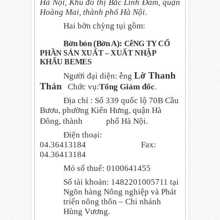
Hà Nội, Khu đô thị Bắc Linh Đàm, quận
Hoàng Mai, thành phố Hà Nội
.
Hai bờn chỳng tụi gồm:
Bờn bỏn (Bờn A):
CễNG TY CỔ
PHẦN SẢN XUẤT – XUẤT NHẬP
KHẨU BEMES
Lờ Thanh
Người đại diện: ễng
Thản
Chức vụ:
Tổng Giám đốc
.
Địa chỉ :
Số 339 quốc lộ 70B Cầu
Bươu, phường Kiến Hưng, quận Hà
Đông, thành
phố Hà Nội.
Điện thoại:
04.36413184
Fax:
04.36413184
Mó số thuế: 0100641455
Số tài khoản: 1482201005711 tại
Ngõn hàng Nông nghiệp và Phát
triển nông thôn – Chi nhánh
Hùng Vương.