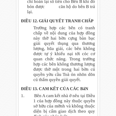
chỉ hoàn lại số tiền cho Bên B khi đó
bỏn được
căn hộ do bên B trả
lại.
ĐIỀU 12. GIẢI QUYẾT TRANH CHẤP
Trường hợp các bên có tranh
chấp về nội dung của hợp đồng
này thỡ hai bờn cựng bàn bạc
giải quyết thụng qua thương
lượng, hũa giải, các bên không
được tự ý khiếu nại tới cỏc cơ
quan chức năng. Trong trường
hợp các bên không thương lượng
được thỡ một trong hai bờn cú
quyền yờu cầu Toà ỏn nhõn dõn
cú thẩm quyền giải quyết.
ĐIỀU 13. CAM KẾT CỦA CÁC BấN
1.
Bên A cam kết nhà ở nêu tại Điều
1 của hợp đồng này thuộc quyền
sở hữu của mỡnh và không thuộc
diện bị cấm giao dịch theo quy