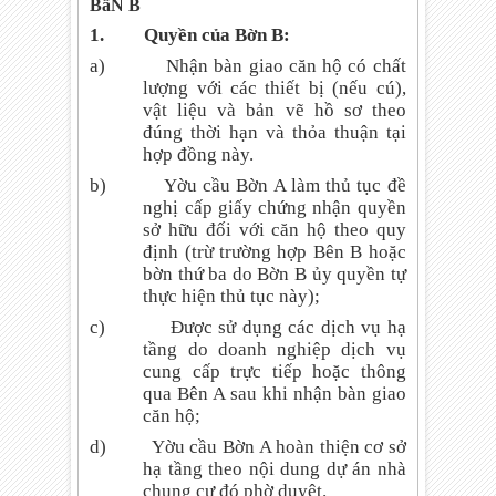
BấN B
1.
Quyền của Bờn B:
a)
Nhận bàn giao căn hộ có chất
lượng với các thiết bị (nếu cú),
vật liệu và bản vẽ hồ sơ theo
đúng thời hạn và thỏa thuận tại
hợp đồng này.
b)
Yờu cầu Bờn A làm thủ tục đề
nghị cấp giấy chứng nhận quyền
sở hữu đối với căn hộ theo quy
định (trừ trường hợp Bên B hoặc
bờn thứ ba do Bờn B ủy quyền tự
thực hiện thủ tục này);
c)
Được sử dụng các dịch vụ hạ
tầng do doanh nghiệp dịch vụ
cung cấp trực tiếp hoặc thông
qua Bên A sau khi nhận bàn giao
căn hộ;
d)
Yờu cầu Bờn A hoàn thiện cơ sở
hạ tầng theo nội dung dự án nhà
chung cư đó phờ duyệt.