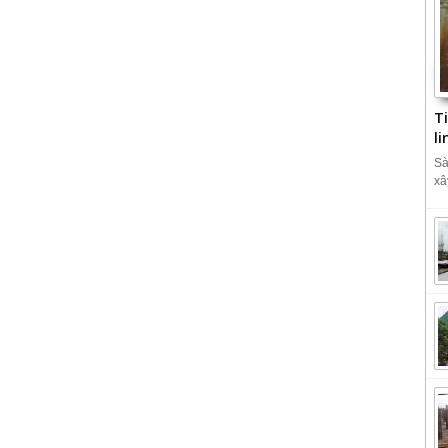
T
l
Sà
xâ