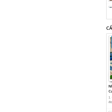
CẨ
N
C
1.
đẹ