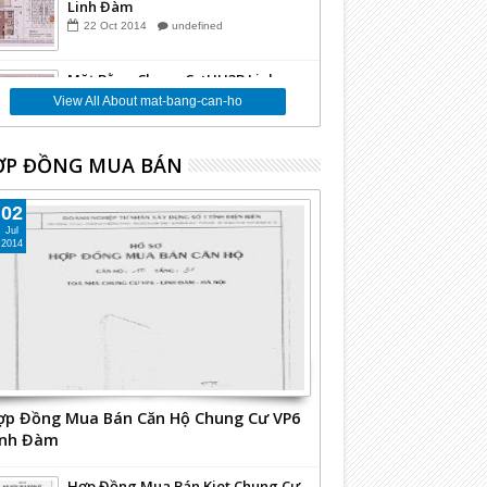
Linh Đàm
22
Oct
2014
undefined
Mặt Bằng Chung Cư HH3B Linh
Đàm
View All About mat-bang-can-ho
16
Oct
2014
undefined
ỢP ĐỒNG MUA BÁN
Mặt Bằng Kiot Chung Cư HH3 Linh
Đàm
02
29
Sep
2014
undefined
Jul
2014
ợp Đồng Mua Bán Căn Hộ Chung Cư VP6
inh Đàm
Hợp Đồng Mua Bán Kiot Chung Cư