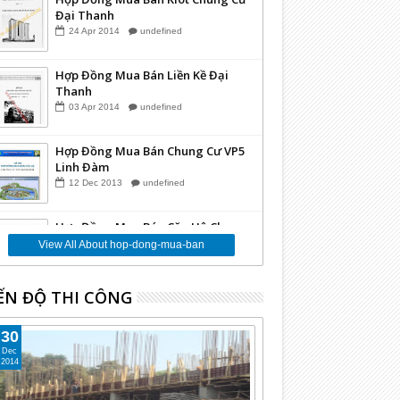
Đại Thanh
24
Apr
2014
undefined
Hợp Đồng Mua Bán Liền Kề Đại
Thanh
03
Apr
2014
undefined
Hợp Đồng Mua Bán Chung Cư VP5
Linh Đàm
12
Dec
2013
undefined
Hợp Đồng Mua Bán Căn Hộ Chung
Cư Kim Văn Kim Lũ CT12A
View All About hop-dong-mua-ban
10
Dec
2013
undefined
ẾN ĐỘ THI CÔNG
Hợp Đồng Mua Bán Căn Hộ Chung
Cư Kim Văn Kim Lũ CT11
30
03
Dec
2013
undefined
Dec
2014