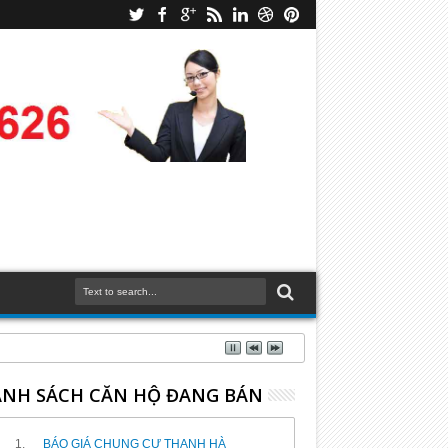
NH SÁCH CĂN HỘ ĐANG BÁN
BÁO GIÁ CHUNG CƯ THANH HÀ