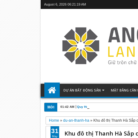
August 6, 2026
06:21:20 AM
DỰ ÁN BẤT ĐỘNG SẢN
MẶT BẰNG CĂN
Mới
01:42 AM
Quy Hoạch Đường Vành Đai 3,5 Nối Lán
Home
»
du-an-thanh-ha
»
Khu đô thị Thanh Hà Sắp c
31
Khu đô thị Thanh Hà Sắp c
May