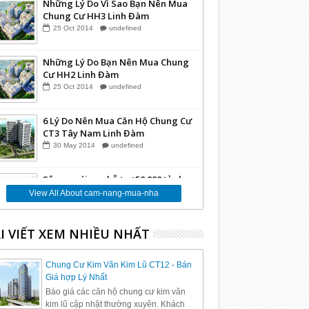
Những Lý Do Vì Sao Bạn Nên Mua
Chung Cư HH3 Linh Đàm
25
Oct
2014
undefined
Những Lý Do Bạn Nên Mua Chung
Cư HH2 Linh Đàm
25
Oct
2014
undefined
6 Lý Do Nên Mua Căn Hộ Chung Cư
CT3 Tây Nam Linh Đàm
30
May
2014
undefined
Sắp ra gói vay hỗ trợ 50.000 tỷ cho
Bất Động Sản
View All About cam-nang-mua-nha
24
Mar
2014
undefined
I VIẾT XEM NHIỀU NHẤT
Những Lý Do Vì Sao Bạn Nên Mua
Căn Hộ Tại Dự án Chung Cư VP6
Linh Đàm
12
Mar
2014
undefined
Chung Cư Kim Văn Kim Lũ CT12 - Bán
Giá hợp Lý Nhất
Báo giá các căn hộ chung cư kim văn
kim lũ cập nhật thường xuyên. Khách