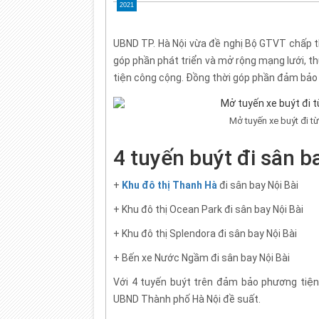
2021
UBND TP. Hà Nội vừa đề nghị Bộ GTVT chấp t
góp phần phát triển và mở rộng mạng lưới, 
tiện công cộng. Đồng thời góp phần đảm bảo 
Mở tuyến xe buýt đi t
4 tuyến buýt đi sân b
+
Khu đô thị Thanh Hà
đi sân bay Nội Bài
+ Khu đô thị Ocean Park đi sân bay Nội Bài
+ Khu đô thị Splendora đi sân bay Nội Bài
+ Bến xe Nước Ngầm đi sân bay Nội Bài
Với 4 tuyến buýt trên đảm bảo phương tiện 
UBND Thành phố Hà Nội đề suất.