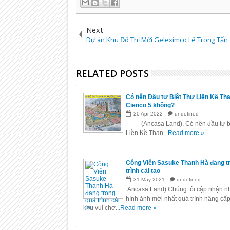
Next
Dự án Khu Đô Thị Mới Geleximco Lê Trọng Tấn
RELATED POSTS
Có nên Đầu tư Biệt Thự Liền Kề Th
Cienco 5 không?
20
Apr
2022
undefined
(Ancasa Land), Có nên đầu tư bi
Liền Kề Than...
Read more »
Công Viên Sasuke Thanh Hà đang t
trình cải tạo
31
May
2021
undefined
Ancasa Land) Chúng tôi cập nhận 
hình ảnh mới nhất quá trình nâng cấp
khu vui chơ...
Read more »