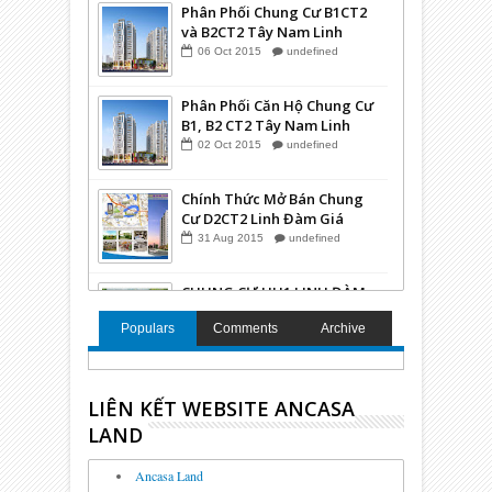
Phân Phối Chung Cư B1CT2
và B2CT2 Tây Nam Linh
Đàm HUD2
06
Oct
2015
undefined
Phân Phối Căn Hộ Chung Cư
B1, B2 CT2 Tây Nam Linh
Đàm
02
Oct
2015
undefined
Chính Thức Mở Bán Chung
Cư D2CT2 Linh Đàm Giá
Hợp Lý Nhất
31
Aug
2015
undefined
CHUNG CƯ HH1 LINH ĐÀM -
CĂN HỘ GIÁ RẺ NHẤT THỊ
Populars
Comments
Archive
TRƯỜNG
30
Sep
2014
undefined
Chung Cư D2CT2 Tây Nam
LIÊN KẾT WEBSITE ANCASA
Linh Đàm HUD6 Giá Rẻ Nhất
08
Sep
2014
undefined
LAND
Ancasa Land
CHUNG CƯ HH3 LINH ĐÀM