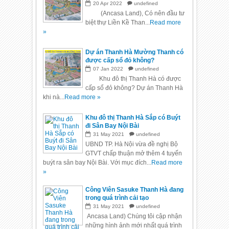
20
Apr
2022
undefined
(Ancasa Land), Có nên đầu tư
biệt thự Liền Kề Than...
Read more
»
Dự án Thanh Hà Mường Thanh có
được cấp sổ đỏ không?
07
Jan
2022
undefined
Khu đô thị Thanh Hà có được
cấp sổ đỏ không? Dự án Thanh Hà
khi nà...
Read more »
Khu đô thị Thanh Hà Sắp có Buýt
đi Sân Bay Nội Bài
31
May
2021
undefined
UBND TP. Hà Nội vừa đề nghị Bộ
GTVT chấp thuận mở thêm 4 tuyến
buýt ra sân bay Nội Bài. Với mục đích...
Read more
»
Công Viên Sasuke Thanh Hà đang
trong quá trình cải tạo
31
May
2021
undefined
Ancasa Land) Chúng tôi cập nhận
những hình ảnh mới nhất quá trình