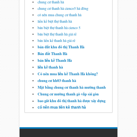
GIÁ RẺ - DANH SÁCH BÁO
chung cư thanh hà
GIÁ CĂN HỘ
07
Aug
2014
undefined
chung cư thanh hà cienco5 hà đông
có nên mua chung cư thanh hà
liền kề biệt thự thanh hà
Chung Cư HH2 Linh Đàm -
bán biệt thự thanh hà cienco 5
Bán Chênh Rẻ Hợp Lý
bán biệt thự thanh hà giá rẻ
15
Jul
2014
undefined
bán liền kề thanh hà giá rẻ
bán đất khu đô thị Thanh Hà
Chung Cư CT3 Tây Nam
Bán đất Thanh Hà
Linh Đàm HUD3 Bán Giá
Hợp Lý
29
May
2014
undefined
bán liền kề Thanh Hà
liền kề thanh hà
Có nên mua liền kề Thanh Hà không?
Chung Cư HH4 Linh Đàm -
Danh Sách Báo Giá Căn Hộ
chung cư hh03 thanh hà
14
Mar
2014
undefined
Mặt bằng chung cư thanh hà mường thanh
Chung cư mường thanh gò vấp sài gòn
bao giờ khu đô thị thanh hà được xây dựng
có nên mua liền kề thanh hà