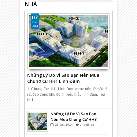
NHÀ
Kim Văn Kim Lũ CT12A
06
Nov
2013
undefined
07
Dec
2014
Những Lý Do Vì Sao Bạn Nên Mua
Chung Cư HH1 Linh Đàm
1. Chung Cư HH1 Linh Đàm được nằm ở một trí
rất đẹp trong khu đô thị kiểu mẫu linh đàm. Tòa
hh1 li...
Những Lý Do Vì Sao Bạn
Nên Mua Chung Cư HH3
Linh Đàm
25
Oct
2014
undefined