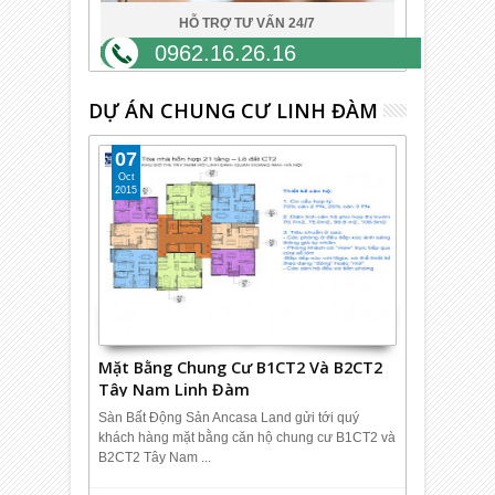
HỖ TRỢ TƯ VẤN 24/7
0962.16.26.16
DỰ ÁN CHUNG CƯ LINH ĐÀM
07
Oct
2015
Mặt Bằng Chung Cư B1CT2 Và B2CT2
Tây Nam Linh Đàm
Sàn Bất Động Sản Ancasa Land gửi tới quý
khách hàng mặt bằng căn hộ chung cư B1CT2 và
B2CT2 Tây Nam ...