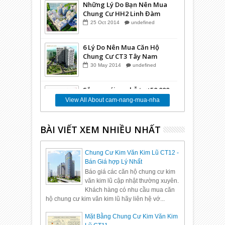
Những Lý Do Bạn Nên Mua
Chung Cư HH2 Linh Đàm
25
Oct
2014
undefined
6 Lý Do Nên Mua Căn Hộ
Chung Cư CT3 Tây Nam
Linh Đàm
30
May
2014
undefined
Sắp ra gói vay hỗ trợ 50.000
tỷ cho Bất Động Sản
View All About cam-nang-mua-nha
24
Mar
2014
undefined
BÀI VIẾT XEM NHIỀU NHẤT
Những Lý Do Vì Sao Bạn
Nên Mua Căn Hộ Tại Dự án
Chung Cư VP6 Linh Đàm
12
Mar
2014
undefined
Chung Cư Kim Văn Kim Lũ CT12 -
Bán Giá hợp Lý Nhất
Báo giá các căn hộ chung cư kim
văn kim lũ cập nhật thường xuyên.
Khách hàng có nhu cầu mua căn
hộ chung cư kim văn kim lũ hãy liên hệ vớ...
Mặt Bằng Chung Cư Kim Văn Kim