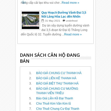
nâng cấp cải tạo khu vui chơ...
Read more »
Quy Hoạch Đường Vành Đai 3,5
Nối Láng Hòa Lạc đến Nhổn
31
May
2021
undefined
Dự án xây dựng tuyến đường vành
đai 3,5 đoạn từ Đại lộ Thăng Long
đến Quốc lộ 32. Tuyến đường ...
Read more »
DANH SÁCH CĂN HỘ ĐANG
BÁN
BÁO GIÁ CHUNG CƯ THANH HÀ
BÁO GIÁ LIỀN KỀ THANH HÀ
BÁO GIÁ BIỆT THỰ THANH HÀ
BÁO GIÁ CHUNG CƯ MƯỜNG
THANH VIỄN TRIỀU
Báo Giá Liền Kề Đại Thanh
Cho Thuê Kim Văn Kim lũ
Cho Thuê Chung Cư Đại Thanh