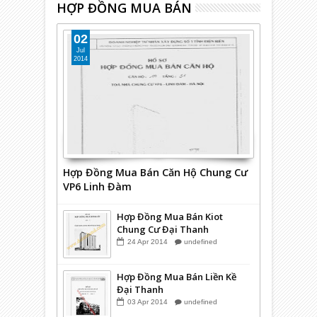
HỢP ĐỒNG MUA BÁN
Mặt Bằng Kiot Chung Cư
HH3 Linh Đàm
02
29
Sep
2014
undefined
Jul
2014
Hợp Đồng Mua Bán Căn Hộ Chung Cư
VP6 Linh Đàm
Hợp Đồng Mua Bán Kiot
Chung Cư Đại Thanh
24
Apr
2014
undefined
Hợp Đồng Mua Bán Liền Kề
Đại Thanh
03
Apr
2014
undefined