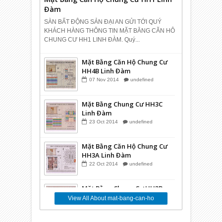
Đàm
SÀN BẤT ĐỘNG SẢN ĐẠI AN GỬI TỚI QUÝ
KHÁCH HÀNG THÔNG TIN MẶT BẰNG CĂN HÔ
CHUNG CƯ HH1 LINH ĐÀM. Quý...
Mặt Bằng Căn Hộ Chung Cư
HH4B Linh Đàm
07
Nov
2014
undefined
Mặt Bằng Chung Cư HH3C
Linh Đàm
23
Oct
2014
undefined
Mặt Bằng Căn Hộ Chung Cư
HH3A Linh Đàm
22
Oct
2014
undefined
Mặt Bằng Chung Cư HH3B
Linh Đàm
View All About mat-bang-can-ho
16
Oct
2014
undefined