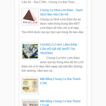
Căn 04 - Tòa CT8A - Chung Cư Đại Than...
Chung Cư HH4 Linh Đàm - Danh
Sách Báo Giá Căn Hộ
Chung cư HH4 Linh Đàm dự án
được năm trong trung tâm KĐT
Linh Đàm sở hữu với vị trí đẹp,
Tòa HH4 được tọa lạc trọn vẹn trong lõi bán đảo
...
CHUNG CƯ HH1 LINH ĐÀM -
CĂN HỘ GIÁ RẺ NHẤT THỊ
TRƯỜNG
Chung Cư HH1 Linh Đàm
được tọa lạc trong Khu đô thị Linh
Đàm với vị trí đẹp nằm ngay sát mặt tiền đường
linh đường, nằm trọn vẹ...
Mặt Bằng Chung Cư Đại Thanh
CT8C
Mặt Bằng Chung Cư Đại Thanh
CT10B