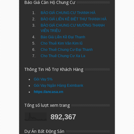
Báo Giá Căn Hộ Chung Cư
BÁO GIÁ CHUNG CƯ THANH HÀ
BÁO GIÁ LIỀN KỀ BIỆT THỰ THANH HÀ
BÁO GIÁ CHUNG CƯ MƯỜNG THANH
VIỄN TRIỀU
Báo Giá Liền Kề Đại Thanh
Cho Thuê Kim Văn Kim lũ
Cho Thuê Chung Cư Đại Thanh
Cho Thuê Chung Cư Xa La
Thông Tin Hỗ Trợ Khách Hàng
Gói Vay 5%
Gói Vay Ngân Hàng Eximbank
https://ancasa.vn
Tổng số lượt xem trang
892,367
Dự Án Bất Động Sản