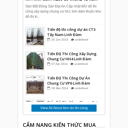
2014.
Sàn Bất Động Sản Đại An Cập nhật tiến độ thi
công xây dựng chung cư hh1 linh đàm thuộc khu
đô thị ki...
Tiến độ thi công dự án CT3
Tây Nam Linh Đàm
20
Jun
2014
undefined
Tiến Độ Thi Công Xây Dựng
Chung Cư HH4 Linh Đàm
07
Apr
2014
undefined
Tiến Độ Thi Công Dự Án
Chung Cư VP6 Linh Đàm
09
Mar
2014
undefined
Tiến Độ Thi Công Chung Cư
Kim Văn Kim Lũ CT12C
View All About tien-do-thi-cong
09
Nov
2013
undefined
CẨM NANG KIẾN THỨC MUA
Tiến Độ Thi Công Chung Cư