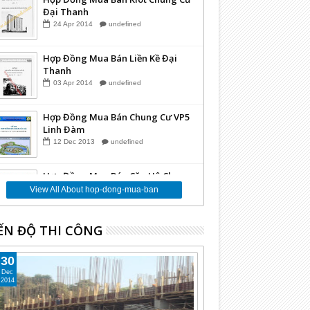
Đại Thanh
24
Apr
2014
undefined
Hợp Đồng Mua Bán Liền Kề Đại
Thanh
03
Apr
2014
undefined
Hợp Đồng Mua Bán Chung Cư VP5
Linh Đàm
12
Dec
2013
undefined
Hợp Đồng Mua Bán Căn Hộ Chung
Cư Kim Văn Kim Lũ CT12A
View All About hop-dong-mua-ban
10
Dec
2013
undefined
ẾN ĐỘ THI CÔNG
Hợp Đồng Mua Bán Căn Hộ Chung
Cư Kim Văn Kim Lũ CT11
30
03
Dec
2013
undefined
Dec
2014