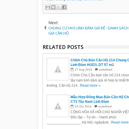
Next
CHUNG CƯ HH3 LINH ĐÀM GIÁ RẺ - DANH SÁCH
GIÁ CĂN HỘ
RELATED POSTS
Chính Chủ Bán Căn Hộ 214 Chung 
Linh Đàm HUD3, DT 57 m2
27
Aug
2015
undefined
Chính Chủ Cần bán căn hộ 214 chun
tây nam linh đàm giá rẻ hợp lý nhất th
trường. Căn hộ 214...
Read more »
Mẫu Hợp Đồng Mua Bán Căn Hộ C
CT3 Tây Nam Linh Đàm
24
Oct
2014
undefined
CỘNG HÒA XÃ HỘI CHỦ NGHĨA VIỆ
Độc lập – Tự do – Hạnh phúc
_________________ Hà Nội, ngày&nb...
Read more