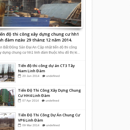
iến độ thi công xây dựng chung cư hh1
inh đàm ngày 29 tháng 12 năm 2014.
n Bất Động Sản Đại An Cập nhật tiến độ thi công
y dựng chung cư hh1 linh đàm thuộc khu đô thị ki...
Tiến độ thi công dự án CT3 Tây
Nam Linh Đàm
20
Jun
2014
undefined
Tiến Độ Thi Công Xây Dựng Chung
Cư HH4 Linh Đàm
07
Apr
2014
undefined
Tiến Độ Thi Công Dự Án Chung Cư
VP6 Linh Đàm
09
Mar
2014
undefined