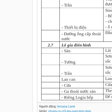
đươ
- Trần
Sin
- Bố
- c
- ổ
- Thiết bị điện
Đầu
- Đường ống cấp thoát
nước
2.7
Lô gia điển hình
Lát
- Sàn
Sơn
sắc
- Tường
Sơn
sắc
- Trần
Lan
Lan can
Cửa
- Cửa
The
- Ga thoát nước sàn
Để 
- Riêng Logia bếp
Người đăng:
Ancasa Land
Nhãn:
chung-cu-ct3-tay-nam-linh-dam