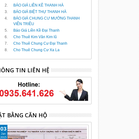
BÁO GIÁ LIỀN KỀ THANH HÀ
BÁO GIÁ BIỆT THỰ THANH HÀ
BÁO GIÁ CHUNG CƯ MƯỜNG THANH
VIỄN TRIỀU
Báo Giá Liền Kề Đại Thanh
Cho Thuê Kim Văn Kim lũ
Cho Thuê Chung Cư Đại Thanh
Cho Thuê Chung Cư Xa La
ÔNG TIN LIÊN HỆ
T BẰNG CĂN HỘ
03
Jan
2015