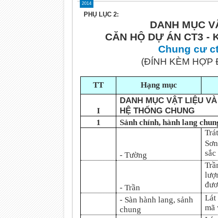
2014
PHỤ LỤC 2:
DANH MỤC VẬ
CĂN HỘ DỰ ÁN CT3 - 
Chung cư ct
(ĐÍNH KÈM HỢP
TT
Hạng mục
DANH MỤC VẬT LIỆU VÀ
HỆ THỐNG CHUNG
I
1
Sảnh chính, hành lang chun
Trá
Sơn
sắc
- Tường
Trầ
lượ
đươ
- Trần
Lát
- Sàn hành lang, sảnh
mã 
chung