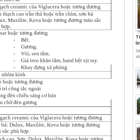
gạch ceramic của Viglacera hoặc tương đương
n thạch cao trần thả hoặc trần chìm, sơn bả
ux, Maxilite, Kova hoặc tương đương màu sắc
 hợp.
sar hoặc tương đương
T
-
Bệt.
l
-
Gương.
Sà
-
Vòi, sen tắm.
xâ
-
Giá treo khăn tắm, hand bệt xịt tay.
-
Khay đựng xà phòng
 nhôm kính
o hoặc tương đương
ố trí công tắc ngoài
óng đèn chiếu sáng cơ bản
ầu chờ đèn gương
 gạch ceramic của Viglacera hoặc tương đương
 bả: Dulux, Maxilite, Kova hoặc tương đương
 sắc phù hợp
ch cao, Sơn: Dulux, Maxilite, Kova hoặc tương