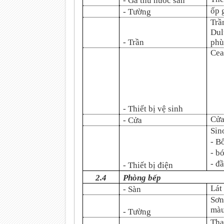
- Ga thu nước sàn
ốp 
- Tường
Trầ
Dul
- Trần
phù
Cea
- Thiết bị vệ sinh
Cửa
- Cửa
Sin
- B
- b
- đ
- Thiết bị điện
2.4
Phòng bếp
Lát
- Sàn
Sơn
màu
- Tường
Thạ