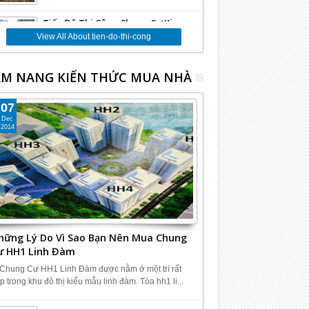
Tiến Độ Thi Công Chung Cư Kim
Văn Kim Lũ CT12C
View All About tien-do-thi-cong
09
Nov
2013
undefined
M NANG KIẾN THỨC MUA NHÀ
Tiến Độ Thi Công Chung Cư Kim
Văn Kim Lũ CT12A
07
06
Nov
2013
undefined
Dec
2014
hững Lý Do Vì Sao Bạn Nên Mua Chung
ư HH1 Linh Đàm
 Chung Cư HH1 Linh Đàm được nằm ở một trí rất
p trong khu đô thị kiểu mẫu linh đàm. Tòa hh1 li...