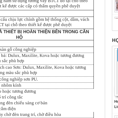
g hầm sử dụng tường vây BTCT đổ tại chỗ theo
ết kế được các cấp có thẩm quyền phê duyệt
 cấu chịu lực chính gồm hệ thống cột, dầm, vách
T tại chỗ theo thiết kế được phê duyệt
À THIẾT BỊ HOÀN THIỆN BÊN TRONG CĂN
HỘ
H
 sàn gỗ công nghiệp
 bả: Dulux, Maxilite, Kova hoặc tương đương
 sắc phù hợp
ch cao Sơn: Dulux, Maxilite, Kova hoặc tương
ng màu sắc phù hợp
công nghiệp sơn PU.
 nhôm kính
o hoặc tương đương
ố trí công tắc
H
óng đèn chiếu sáng cơ bản
L
 cắm điện
ây chờ đèn trang trí, chờ điều hòa