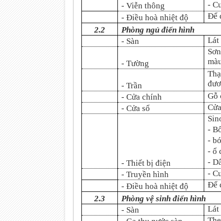
- C
- Viễn thông
Để 
- Điều hoà nhiệt độ
2.2
Phòng ngủ điển hình
Lát
- Sàn
Sơn
màu
- Tường
Thạ
đươ
- Trần
Gỗ 
- Cửa chính
Cửa
- Cửa sổ
Sin
- B
- b
- ổ
- D
- Thiết bị điện
- C
- Truyền hình
Để 
- Điều hoà nhiệt độ
2.3
Phòng vệ sinh điển hình
Lát
- Sàn
The