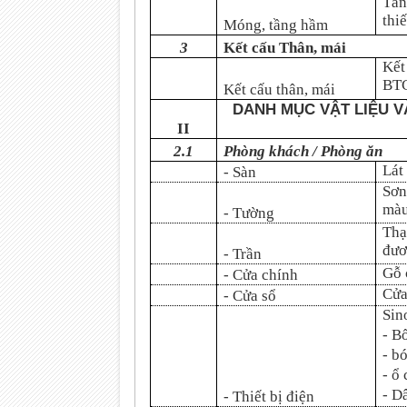
Tần
thi
Móng, tầng hầm
3
Kết cấu Thân, mái
Kết
BTC
Kết cấu thân, mái
DANH MỤC VẬT LIỆU V
II
2.1
Phòng khách / Phòng ăn
Lát
- Sàn
Sơn
màu
- Tường
Thạ
đươ
- Trần
Gỗ 
- Cửa chính
Cửa
- Cửa sổ
Sin
- B
- b
- ổ
- D
- Thiết bị điện