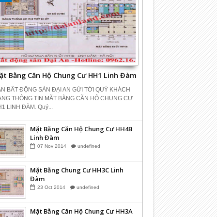
ặt Bằng Căn Hộ Chung Cư HH1 Linh Đàm
N BẤT ĐỘNG SẢN ĐẠI AN GỬI TỚI QUÝ KHÁCH
ÀNG THÔNG TIN MẶT BẰNG CĂN HÔ CHUNG CƯ
1 LINH ĐÀM. Quý...
Mặt Bằng Căn Hộ Chung Cư HH4B
Linh Đàm
07
Nov
2014
undefined
Mặt Bằng Chung Cư HH3C Linh
Đàm
23
Oct
2014
undefined
Mặt Bằng Căn Hộ Chung Cư HH3A