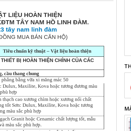
T LIỆU HOÀN THIỆN
KĐTM TÂY NAM HỒ LINH ĐÀM.
3 tây nam linh đàm
 ĐỒNG MUA BÁN CĂN HỘ)
Tiêu chuẩn kỹ thuật – Vật liệu hoàn thiện
 THIẾT BỊ HOÀN THIỆN CHÍNH CỦA CÁC
TH
g, cầu thang chung
t phẳng bằng vữa xi măng mác 50
: Dulux, Maxilite, Kova hoặc tương đương màu
 phù hợp
n thạch cao xương chìm hoặc xương nổi chất
ng tốt Sơn: Dulux, Maxilite, Kova hoặc tương
MẶ
ng màu sắc phù hợp
 gạch Granit hoặc Cenamic chất lượng tốt, mẫu
và màu sắc phù hợp.