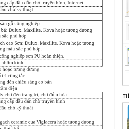
ung cấp đầu dẫn chờ truyền hình, Internet
đầu chờ kỹ thuật
 sàn gỗ công nghiệp
 bả: Dulux, Maxilite, Kova hoặc tương đương
 sắc phù hợp
ch cao Sơn: Dulux, Maxilite, Kova hoặc tương
ng màu sắc phù hợp.
công nghiệp sơn PU hoàn thiện.
 nhôm kính
o hoặc tương đương
ố trí công tắc
óng đèn chiếu sáng cơ bản
 cắm điện
ây chờ đèn trang trí, chờ điều hòa
TI
ung cấp đầu dẫn chờ truyền hình
đầu chờ kỹ thuật
 gạch ceramic của Viglacera hoặc tương đương
o thiết kế