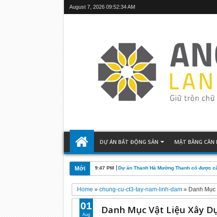
August 7, 2026
09:52:35 AM
DỰ ÁN BẤT ĐỘNG SẢN
MẶT BẰNG CĂN
Mới
02:59 AM
Dự án Khu Đô Thị Mới Geleximco Lê Trọ
Home
»
chung-cu-ct3-tay-nam-linh-dam
»
Danh Mục 
01
Danh Mục Vật Liệu Xây D
Aug