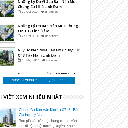
Những Lý Do Vì Sao Bạn Nên Mua
Chung Cư HH3 Linh Đàm
25
Oct
2014
undefined
Những Lý Do Bạn Nên Mua Chung
Cư HH2 Linh Đàm
25
Oct
2014
undefined
6 Lý Do Nên Mua Căn Hộ Chung Cư
CT3 Tây Nam Linh Đàm
30
May
2014
undefined
Sắp ra gói vay hỗ trợ 50.000 tỷ cho
Bất Động Sản
View All About cam-nang-mua-nha
24
Mar
2014
undefined
I VIẾT XEM NHIỀU NHẤT
Những Lý Do Vì Sao Bạn Nên Mua
Căn Hộ Tại Dự án Chung Cư VP6
Linh Đàm
12
Mar
2014
undefined
Chung Cư Kim Văn Kim Lũ CT12 - Bán
Giá hợp Lý Nhất
Báo giá các căn hộ chung cư kim văn
kim lũ cập nhật thường xuyên. Khách