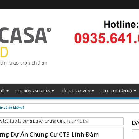
 HỘ
HỢP ĐỒNG MUA BÁN
HỖ TRỢ VAY VỐN
CHO THUÊ CĂN HỘ
ng Tấn
DA
Vật Liệu Xây Dựng Dự Án Chung Cư CT3 Linh Đàm
ựng Dự Án Chung Cư CT3 Linh Đàm