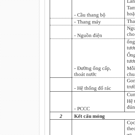
Lán
Tam
hoặ
- Cầu thang bộ
Tha
- Thang máy
Ngu
cho
- Nguồn điện
ống
tươ
Ống
tươ
- Đường ống cấp,
Mỗi
thoát nước
chu
Gom
trư
- Hệ thống đổ rác
Cun
Hệ 
đún
- PCCC
2
Kết cấu móng
Cọc
the