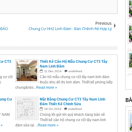
Previous
 BÁO
Chung Cư HH2 Linh Đàm - Bán Chênh Rẻ Hợp Lý
Cư CT3
Thiết Kế Căn Hộ Mẫu Chung Cư CT3 Tây
Nam Linh Đàm
11
Dec
2014
undefined
g cư ct3
Căn hộ mẫu chung cư ct3 tây nam linh đàm
ị
thuộc khu đô thị linh đàm. Thiết kế phòng bếp
chung&nbs...
Read more »
BÀ
hung Cư
Mặt Bằng Chung Cư CT3 Tây Nam LInh
Đàm Thiết Kế Chỉnh Sửa
18
Oct
2014
undefined
T NAM
Chúng tôi gửi tới quý khách hàng bản vẽ
Thiết kế căn hộ chung cư ct3 tây nam linh
 »
đàm sửa lại ...
Read more »