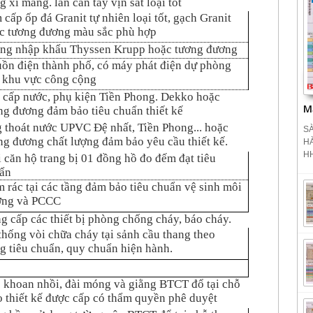
g xi măng. lan can tay vịn sắt loại tốt
 cấp ốp đá Granit tự nhiên loại tốt, gạch Granit
c tương đương màu sắc phù hợp
ng nhập khẩu Thyssen Krupp hoặc tương đương
ồn điện thành phố, có máy phát điện dự phòng
 khu vực công cộng
 cấp nước, phụ kiện Tiền Phong. Dekko hoặc
M
ng đương đảm bảo tiêu chuẩn thiết kế
 thoát nước UPVC Đệ nhất, Tiền Phong... hoặc
SÀ
ng đương chất lượng đảm bảo yêu cầu thiết kế.
H
HH
 căn hộ trang bị 01 đồng hồ đo đếm đạt tiêu
ẩn
 rác tại các tầng đảm bảo tiêu chuẩn vệ sinh môi
ờng và PCCC
g cấp các thiết bị phòng chống cháy, báo cháy.
thống vòi chữa cháy tại sảnh cầu thang theo
g tiêu chuẩn, quy chuẩn hiện hành.
 khoan nhồi, đài móng và giằng BTCT đổ tại chỗ
o thiết kế được cấp có thẩm quyền phê duyệt