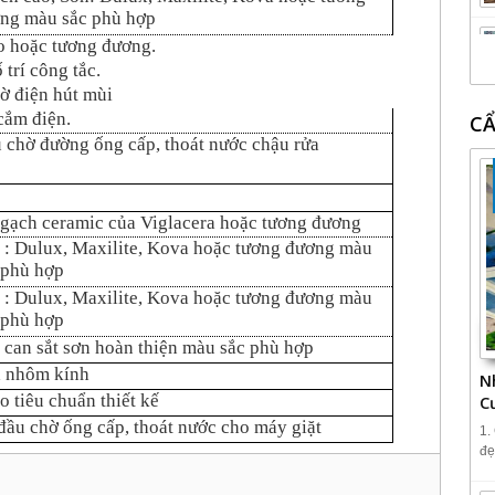
ng màu sắc phù hợp
o hoặc tương đương.
 trí công tắc.
hờ điện hút mùi
 cắm điện.
CẨ
 chờ đường ống cấp, thoát nước chậu rửa
 gạch ceramic của Viglacera hoặc tương đương
 : Dulux, Maxilite, Kova hoặc tương đương màu
 phù hợp
 : Dulux, Maxilite, Kova hoặc tương đương màu
 phù hợp
 can sắt sơn hoàn thiện màu sắc phù hợp
 nhôm kính
N
o tiêu chuẩn thiết kế
C
đầu chờ ống cấp, thoát nước cho máy giặt
1.
đẹ